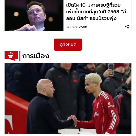
เปิดโผ 10 มหาเศรษฐีที่รวย
เพิ่มขึ้นมากที่สุดในปี 2568 "อี
ลอน มัสก์" แชมป์รวยพุ่ง
กระฉูด
28 ธ.ค. 2568
ดูทั้งหมด
การเมือง