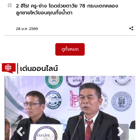
2 ฮีโร! ครู-ช่าง โดดช่วยตาวัย 78 กระบะตกคลอง
Model: Rina Hashimoto
ลูกชายไหว้ขอบคุณทั้งน้ำตา
28 ม.ค. 2569
2026-02-20 11:27:34
ความเครียดมีผลต่อสมอง แต่ถ้ารักคนมีเจ้าของมีผล
ต่อหัวใจ Model: Yuka Kawamoto
ดูทั้งหมด
เด่นออนไลน์
2026-02-19 09:10:27
บอสมิน-บอสแซม ไม่รอด! อัยการสูงสุด ชี้ขาดให้
ฟ้องคดี “ดิไอคอน กรุ๊ป”
2026-02-18 11:18:50
ใบไม้ยังร่วง นับประสาอะไรกับคนง่วงอย่างเรา
Model: Nene Shida
2026-02-17 09:17:14