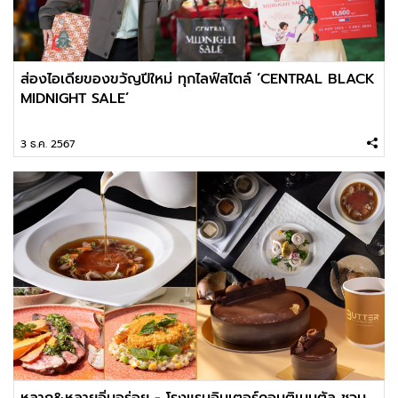
ส่องไอเดียของขวัญปีใหม่ ทุกไลฟ์สไตล์ ‘CENTRAL BLACK
MIDNIGHT SALE’
3 ธ.ค. 2567
หลาก&หลายอิ่มอร่อย - โรงแรมอินเตอร์คอนติเนนตัล ชวน