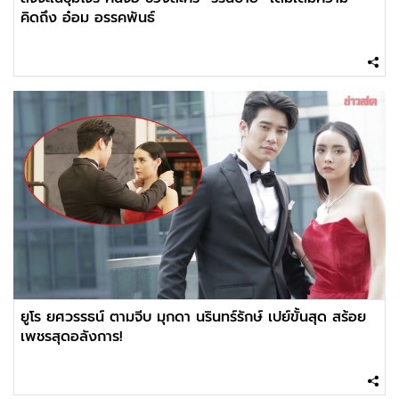
คิดถึง อ๋อม อรรคพันธ์
ยูโร ยศวรรธน์ ตามจีบ มุกดา นรินทร์รักษ์ เปย์ขั้นสุด สร้อย
เพชรสุดอลังการ!