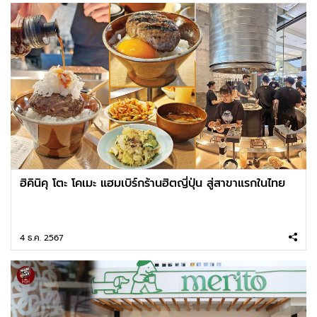
ฮิคินิคุ โตะ โคเมะ แฮมเบิร์กร้านฮิตญี่ปุ่น สู่สาขาแรกในไทย
4 ธ.ค. 2567