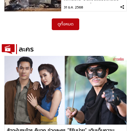
สนามรบสระแก้ว
31 ธ.ค. 2568
ดูทั้งหมด
ละคร
สัจจะในชุมโจร คืนจอ ช่วงละคร “รีรันบ่าย” เติมเต็มความ