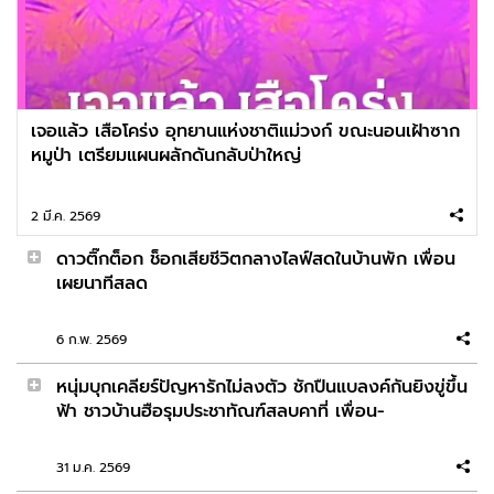
สมาคมฌาปนกิจ ธ.ก.ส.12 แห่งบุรีรัมย์ ยันมั่นคง
โปร่งใส ตายได้เงินครบ
2026-02-24 08:09:44
เจอแล้ว เสือโคร่ง อุทยานแห่งชาติแม่วงก์ ขณะนอนเฝ้าซาก
แจกโฟโต้บุ๊คประจำวันนี้ Model : Yui
หมูป่า เตรียมแผนผลักดันกลับป่าใหญ่
2 มี.ค. 2569
2026-02-23 08:32:52
ดาวติ๊กต็อก ช็อกเสียชีวิตกลางไลฟ์สดในบ้านพัก เพื่อน
จ่าอาทิตย์ ทหารน้ำดี ขอลาออกทิ้งทางโลก มุ่งสู่ร่ม
เผยนาทีสลด
กาสาวพัสตร์ตลอดชีวิต
6 ก.พ. 2569
2026-02-22 10:48:13
หนุ่มบุกเคลียร์ปัญหารักไม่ลงตัว ชักปืนแบลงค์กันยิงขู่ขึ้น
พลทหาร เสียชีวิตหลังถูกสั่งขัง อึ้งหนักหลังเผาศพ
ฟ้า ชาวบ้านฮือรุมประชาทัณฑ์สลบคาที่ เพื่อน-
เจอช้อนสั้น ปนอยู่ในเถ้ากระดูก
31 ม.ค. 2569
2026-02-21 10:19:50