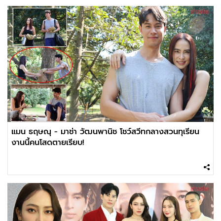
แมน ธฤษณุ - มาช่า วัฒนพานิช โชว์สวีทกลางสวนทุเรียน
งานนี้คนโสดตายเรียบ!