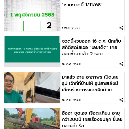
"หวยงวดนี้ 1/11/68"
1 พ.ย. 2568
งวดนี้หวยออก 16 ต.ค. นักเก็บ
สถิติสดใสเจอ "เลขเด็ด" เคย
ออกซ้ำมาแล้ว 2 รอบ
16 ต.ค. 2568
มาแล้ว ฮาย อาภาพร เปิดเลข
ธูป เจ้าที่ที่บ้านให้ ธูปยายเล้งมี
เอียงร่วง-ตรงเลขฝันด้วย
16 ก.ย. 2568
ฮือฮา ขุดเจอ เรือตะเคียน อายุ
กว่า200ปี เผยเรื่องขนลุก ชี้เลข
กลางลำเรือ