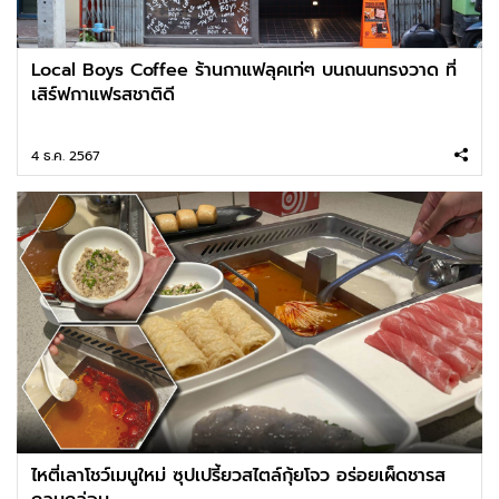
Local Boys Coffee ร้านกาแฟลุคเท่ๆ บนถนนทรงวาด ที่
เสิร์ฟกาแฟรสชาติดี
4 ธ.ค. 2567
ไหตี่เลาโชว์เมนูใหม่ ซุปเปรี้ยวสไตล์กุ้ยโจว อร่อยเผ็ดชารส