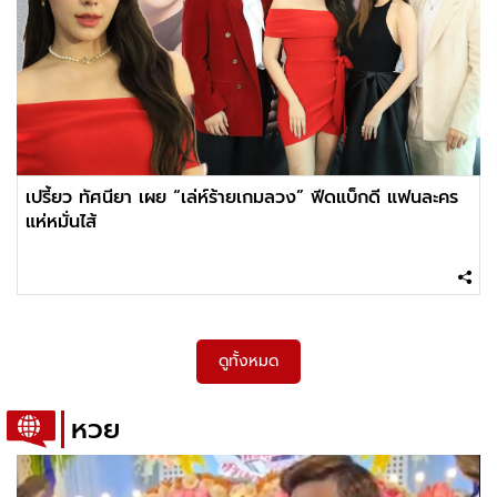
เปรี้ยว ทัศนียา เผย “เล่ห์ร้ายเกมลวง” ฟีดแบ็กดี แฟนละคร
แห่หมั่นไส้
ดูทั้งหมด
หวย