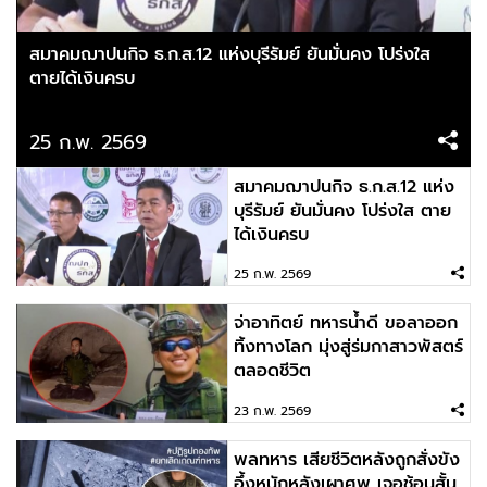
“มูนี เหอ” เช็กอินภูเขาทอง! ว่าที่สะใภ้ไทยไหว้พระเอา
ฤกษ์เอาชัย ก่อนลุยศึก Honda LPGA Thailand
สมาคมฌาปนกิจ ธ.ก.ส.12 แห่งบุรีรัมย์ ยันมั่นคง โปร่งใส
ตายได้เงินครบ
2026-02-16 11:57:46
25 ก.พ. 2569
รักนะ 💝💘 IG: jenjira_jj_
สมาคมฌาปนกิจ ธ.ก.ส.12 แห่ง
บุรีรัมย์ ยันมั่นคง โปร่งใส ตาย
ได้เงินครบ
2026-02-14 09:34:22
ไม่มีหรอก เราชนะ มีแต่เราชอบนะ เธอชอบมั้ย Model:
25 ก.พ. 2569
Jang Joo
จ่าอาทิตย์ ทหารน้ำดี ขอลาออก
ทิ้งทางโลก มุ่งสู่ร่มกาสาวพัสตร์
2026-02-13 08:16:22
ตลอดชีวิต
หนังโปรดของเรา คือหนังหน้าของคุณไง IG:
23 ก.พ. 2569
kkkkattt.t
พลทหาร เสียชีวิตหลังถูกสั่งขัง
อึ้งหนักหลังเผาศพ เจอช้อนสั้น