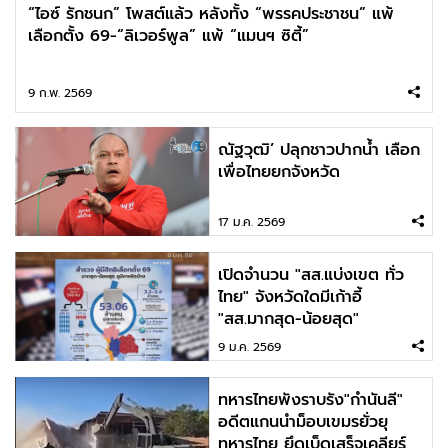
“ไอซ์ รักชนก” โพสต์แล้ว หลังทั้ง “พรรคประชาชน” แพ้
เลือกตั้ง 69-“ลิเวอร์พูล” แพ้ “แมนฯ ซิตี้”
9 ก.พ. 2569
ณัฐวุฒิ’ ปลุกชาวปากน้ำ เลือก
เพื่อไทยยกจังหวัด
17 ม.ค. 2569
เปิดจำนวน "สส.แบ่งเขต ทั่ว
ไทย" จังหวัดใดมีเก้าอี้
"สส.มากสุด-น้อยสุด"
9 ม.ค. 2569
ทหารไทยพังราบรัง"กำนันลี"
อดีตแกนนำม็อบเขมรยั่วยุ
ทหารไทย ยึดเบ็ดเสร็จเคลียร์