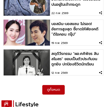
2026-02-12 08:57:00
ปนอยู่ในเถ้ากระดูก
สดุดีวีรกรรม "ผอ.ศศิพัชร สินสโมสร" ยอมเป็นตัว
ประกันจนถูกยิง ปกป้องชีวิตนักเรียน
22 ก.พ. 2569
บอสมิน-บอสแซม ไม่รอด!
2026-02-11 09:25:17
อัยการสูงสุด ชี้ขาดให้ฟ้องคดี
หนังที่ดีที่สุด ยกให้หนังไก่ทอด Model: Yuka
“ดิไอคอน กรุ๊ป”
Ogura
19 ก.พ. 2569
สดุดีวีรกรรม "ผอ.ศศิพัชร สิน
2026-02-10 09:36:16
สโมสร" ยอมเป็นตัวประกันจน
ไม่มีสิทธิ์อะไรเลย นอกจากสิทธิ์แลกซื้อ🤣 Model:
ถูกยิง ปกป้องชีวิตนักเรียน
Saaya Irie
12 ก.พ. 2569
ดูทั้งหมด
Lifestyle