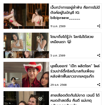
เจ็บกว่าการอยู่ลำพัง คือการไม่มี
ตังค์อยู่ในบัญชี IG:
bibipraew______
11 ม.ค. 2569
โตมาถึงได้รู้ว่า โลกไม่ได้สวย
เหมือนเรา 😹
5 ม.ค. 2569
นุชยิ้มออก! “เป๊ก ผลิตโชค” โผล่
ร่วมปาร์ตี้คริสต์มาสกับเพื่อน
หลังพักฟื้นยาวจากเหตุระทึก
29 ธ.ค. 2568
สายเลือดตัดกันไม่ขาด เจนนี่ ได้
หมดถ้าสดชื่น คืนดี แม่เกตุ